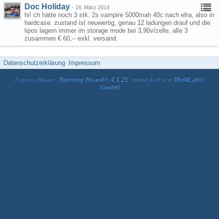
Doc Holiday
-
16. März 2014
hi! ch hätte noch 3 stk. 2s vampire 5000mah 40c nach efra, also in
hardcase. zustand ist neuwertig, genau 12 ladungen drauf und die
lipos lagern immer im storage mode bei 3,90v/zelle. alle 3
zusammen € 60,-- exkl. versand.
Datenschutzerklärung
Impressum
Forensoftware:
Burning Board® 4.1.21
, entwickelt von
WoltLab®
GmbH