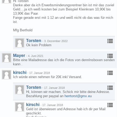
Hi Torsten
Danke aber da ich Erwerbsminderungsrentner bin ist mir das zuviel
Geld....ja ich weiß kosten bei zum Beispiel Kleinkram 10,90€ bis
13,90€ das Paar.
Fange gerade erst mit 1:12 an und weiß nicht ob das was für mich
ist.
Mfg Berthold
Torsten
-
3. Dezember 2022
Ok kein Problem
Mayer
-
4. Juni 2021
Bitte eine Mailadresse das ich die Fotos von dennInsboxen senden
kann .
kirschi
-
17. Januar 2018
Ich würde einen nehmen für 20€ inkl Versand.
Torsten
-
17. Januar 2018
Hi, können wir machen. Schick mir bitte deine Adresse.
Bezahlung per paypal an
herrtorst@gmx.eu
kirschi
-
17. Januar 2018
Geld ist überwiesen und Adresse hab ich dir per Mail
geschickt.