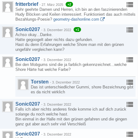
fritterbrief
+2
-
27. März 2025
Sehr geehrte Damen und Herren, ich bin an den faszinierenden
Hudy Blöcken und Keilen interessiert. Funktioniert das auch mittels
Bezahlungs-Poesie?
geometry-dashonline.com
Sonic0207
+1
-
3. Dezember 2022
Achso okay...Danke.
Hatte gegoogelt aber nichts dazu gefunden.
Hast du denn Erfahrungen welche Shore man mit den grünen
ungefähr vergleichen kann?
Sonic0207
-
3. Dezember 2022
Bei den Mobgums sind die ja farblich gekennzeichnet...welche
Shore Härte hat welche Farbe?
Torsten
-
3. Dezember 2022
Das ist unterschiedlicher Gummi, shore Bezeichnung gibt
es da nicht wirklich
Sonic0207
-
3. Dezember 2022
Falls ich aber nichts anderes finde komme ich auf dich zurück
solange du noch welche hast.
Bin einmal in der Halle mit den grünen gefahren und die gingen
ganz gut aber auch sehr viel Verschleiß
Sonic0207
-
3. Dezember 2022