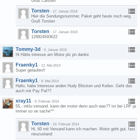
Gruß Carsten
Torsten
-
17. Januar 2018
Hier die Sendungsnummer, Paket geht heute noch weg.
Gruß Torsten
Torsten
-
17. Januar 2018
129924593622
Tommy-3d
-
5. Januar 2015
Hi Hätte intresse am Motor plz pn danke
Fraenky1
-
12. Mai 2014
Super gelaufen!!
Fraenky1
-
8. Mai 2014
Hallo, habe Interesse anden Hudy Blöcken und Keilen. Geht das
auch mit Pay Pal??
xray11
-
9. Februar 2014
55,- inklu versand. kann der motor denn auch was?? ist bei LRP ja
immer so ne sache^^
Torsten
-
10. Februar 2014
Hi, 60 mit Versand kann ich machen. Motor geht gut, fast
neuzustand