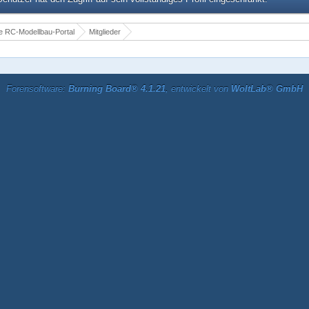
 RC-Modellbau-Portal
Mitglieder
Forensoftware:
Burning Board® 4.1.21
, entwickelt von
WoltLab® GmbH