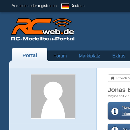
Anmelden oder registrieren
Deutsch
Portal
Forum
Marktplatz
Extras
RCweb.de
Jonas 
Mitglied seit 2
Dies
Info
Der B