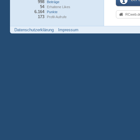
998
Beiträge
54
Erhaltene Likes
6.164
Punkte
RCweb.de
173
Profil-Aufrufe
Datenschutzerklärung
Impressum