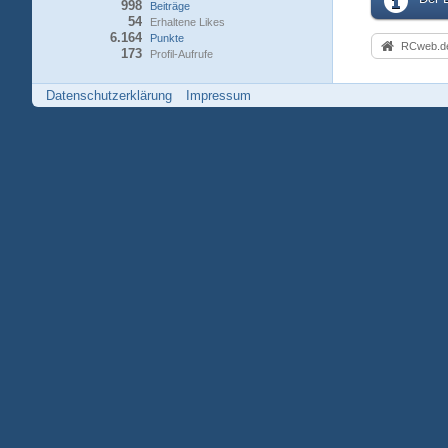
998
Beiträge
54
Erhaltene Likes
6.164
Punkte
RCweb.de
173
Profil-Aufrufe
Datenschutzerklärung
Impressum