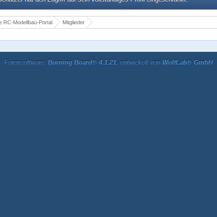
 RC-Modellbau-Portal
Mitglieder
Forensoftware:
Burning Board® 4.1.21
, entwickelt von
WoltLab® GmbH