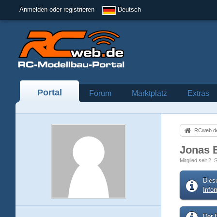
Anmelden oder registrieren
Deutsch
Portal
Forum
Marktplatz
Extras
RCweb.de
Jonas 
Mitglied seit 2
Dies
Info
Der B