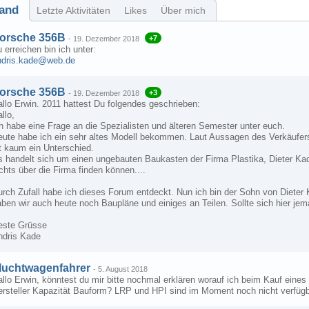
and
Letzte Aktivitäten
Likes
Über mich
orsche 356B
+7
-
19. Dezember 2018
 erreichen bin ich unter:
ndris.kade@web.de
orsche 356B
+3
-
19. Dezember 2018
llo Erwin. 2011 hattest Du folgendes geschrieben:
llo,
h habe eine Frage an die Spezialisten und älteren Semester unter euch.
eute habe ich ein sehr altes Modell bekommen. Laut Aussagen des Verkäufers 
t kaum ein Unterschied.
s handelt sich um einen ungebauten Baukasten der Firma Plastika, Dieter Kad
chts über die Firma finden können....
urch Zufall habe ich dieses Forum entdeckt. Nun ich bin der Sohn von Diete
ben wir auch heute noch Baupläne und einiges an Teilen. Sollte sich hier jema
este Grüsse
ndris Kade
luchtwagenfahrer
-
5. August 2018
llo Erwin, könntest du mir bitte nochmal erklären worauf ich beim Kauf eine
ersteller Kapazität Bauform? LRP und HPI sind im Moment noch nicht verfüg