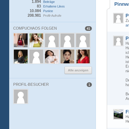
1.894
Beiträge
Pinnw
83
Erhaltene Likes
10.084
Punkte
208.981
P
Profil-Aufrufe
Zu
a
COMPUCHAOS FOLGEN
41
P
Ha
Ha
ic
H
is
E
Alle anzeigen
ni
D
PROFIL-BESUCHER
ha
1
B
A
F
Ha
H