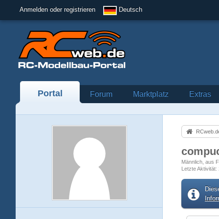
Anmelden oder registrieren
Deutsch
Portal
Forum
Marktplatz
Extras
RCweb.de
compu
Männlich
aus F
Letzte Aktivität
Dies
Info