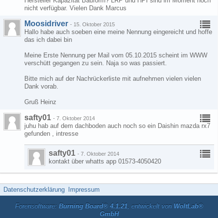
Hersteller Kapazität Bauform? LRP und HPI sind im Moment noch
nicht verfügbar. Vielen Dank Marcus
Moosidriver
-
15. Oktober 2015
Hallo habe auch soeben eine meine Nennung eingereicht und hoffe
das ich dabei bin
Meine Erste Nennung per Mail vom 05.10.2015 scheint im WWW
verschütt gegangen zu sein. Naja so was passiert.
Bitte mich auf der Nachrückerliste mit aufnehmen vielen vielen
Dank vorab.
Gruß Heinz
safty01
-
7. Oktober 2014
juhu hab auf dem dachboden auch noch so ein Daishin mazda rx7
gefunden , intresse
safty01
-
7. Oktober 2014
kontakt über whatts app 01573-4050420
Datenschutzerklärung
Impressum
Forensoftware:
Burning Board® 4.1.21
, entwickelt von
WoltLab®
GmbH