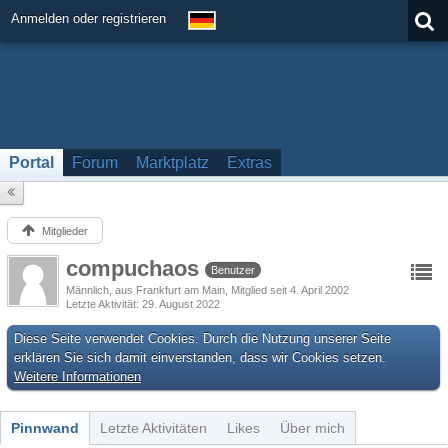
Anmelden oder registrieren
Portal
Forum
Marktplatz
Extras
Mitglieder
compuchaos
Benutzer
Männlich
aus Frankfurt am Main
Mitglied seit 4. April 2002
Letzte Aktivität
29. August 2022
Diese Seite verwendet Cookies. Durch die Nutzung unserer Seite
erklären Sie sich damit einverstanden, dass wir Cookies setzen.
Weitere Informationen
Pinnwand
Letzte Aktivitäten
Likes
Über mich