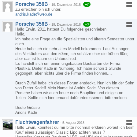
Porsche 356B
+7
-
19. Dezember 2018
Zu erreichen bin ich unter:
andris.kade@web.de
Porsche 356B
+3
-
19. Dezember 2018
Hallo Erwin. 2011 hattest Du folgendes geschrieben:
Hallo,
ich habe eine Frage an die Spezialisten und älteren Semester unter
euch.
Heute habe ich ein sehr altes Modell bekommen. Laut Aussagen
des Verkäufers aus den 50ern, ich schätze eher die frühen 60er,
aber das ist kaum ein Unterschied.
Es handelt sich um einen ungebauten Baukasten der Firma
Plastika, Dieter Kade in Nürnberg. Ich habe schon 1 Stunde
gegoogelt, aber nichts über die Firma finden können....
Durch Zufall habe ich dieses Forum entdeckt. Nun ich bin der Sohn
von Dieter Kade!! Mein Name ist Andris Kade. Von diesem
Porsche haben wir auch heute noch Baupläne und einiges an
Teilen. Sollte sich hier jemand dafür interessieren, bitte melden.
Beste Grüsse
Andris Kade
Fluchtwagenfahrer
-
5. August 2018
Hallo Erwin, könntest du mir bitte nochmal erklären worauf ich beim
Kauf eines zulässigen Classic Lipo achten muss ?