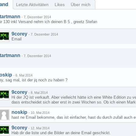
and
Letzte Aktivitäten
Likes
Über mich
tartmann
-
7. Dezember 2014
r 130 inkl Versand nehm ich deinen B 5 , greetz Stefan
9corey
-
7. Dezember 2014
Email
tartmann
-
7. Dezember 2014
oskip
-
6. Mai 2014
y, sag mal, ist der jq noch zu haben ?
9corey
-
8. Mai 2014
Hi der JQ ist verkauft. Aber vielleicht hätte ich eine White Edition zu 
dass entscheidet sich aber erst in zwei Wochen so. Ob ich einen Ma
noskip
-
10. Mai 2014
hast ne Email bekomme, das ist einfacher, hast du durch zufall auch 
9corey
-
12. Mai 2014
Hab dir die liste und die Bilder an deine Email geschickt.