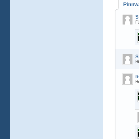
Pinnw
S
Fü
S
Hi
n
He