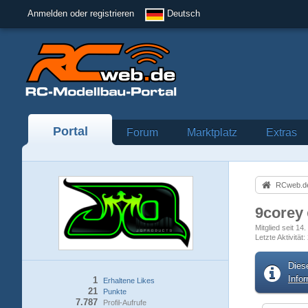
Anmelden oder registrieren
Deutsch
Portal
Forum
Marktplatz
Extras
RCweb.de
9corey
Mitglied seit 1
Letzte Aktivität
Dies
Info
1
Erhaltene Likes
21
Punkte
7.787
Profil-Aufrufe