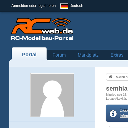
Anmelden oder registrieren
Deutsch
Portal
Forum
Marktplatz
Extras
RCweb.de
semhi
Mitglied seit 1
Letzte Aktivität
Dies
Info