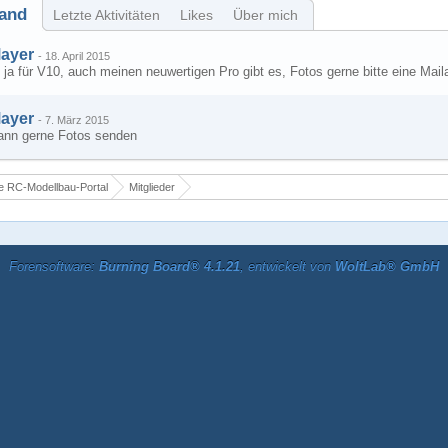
and
Letzte Aktivitäten
Likes
Über mich
ayer
-
18. April 2015
 ja für V10, auch meinen neuwertigen Pro gibt es, Fotos gerne bitte eine Mai
ayer
-
7. März 2015
ann gerne Fotos senden
 RC-Modellbau-Portal
Mitglieder
Forensoftware:
Burning Board® 4.1.21
, entwickelt von
WoltLab® GmbH