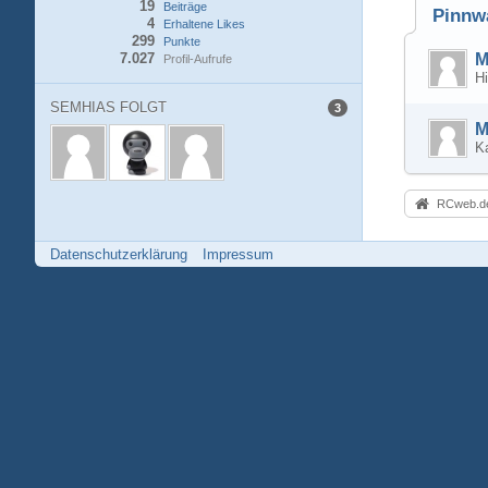
19
Beiträge
Pinnw
4
Erhaltene Likes
299
Punkte
7.027
M
Profil-Aufrufe
Hi
SEMHIAS FOLGT
3
M
K
RCweb.de
Datenschutzerklärung
Impressum