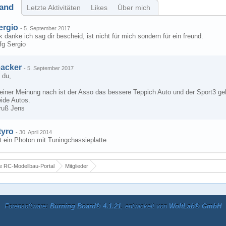
and
Letzte Aktivitäten
Likes
Über mich
ergio
-
5. September 2017
 danke ich sag dir bescheid, ist nicht für mich sondern für ein freund.
fg Sergio
eacker
-
5. September 2017
 du,
iner Meinung nach ist der Asso das bessere Teppich Auto und der Sport3 geht
ide Autos.
ruß Jens
tyro
-
30. April 2014
t ein Photon mit Tuningchassieplatte
 RC-Modellbau-Portal
Mitglieder
Forensoftware:
Burning Board® 4.1.21
, entwickelt von
WoltLab® GmbH