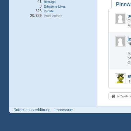
41
Beiträge
Pinnw
3
Erhaltene Likes
323
Punkte
20.729
s
Profil-Aufrufe
Ok
M
j
Hi
Me
be
G
s
Is
RCweb.de
Datenschutzerklärung
Impressum