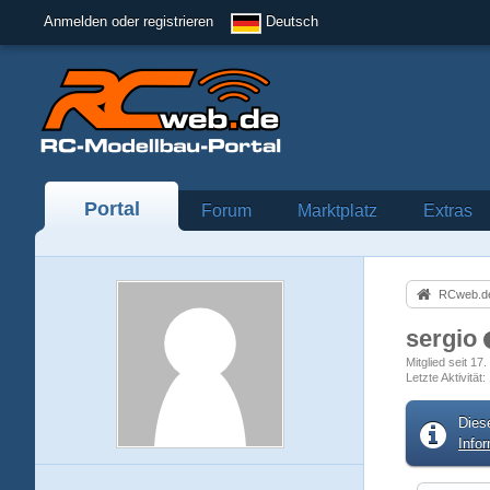
Anmelden oder registrieren
Deutsch
Portal
Forum
Marktplatz
Extras
RCweb.de
sergio
Mitglied seit 1
Letzte Aktivität
Dies
Info