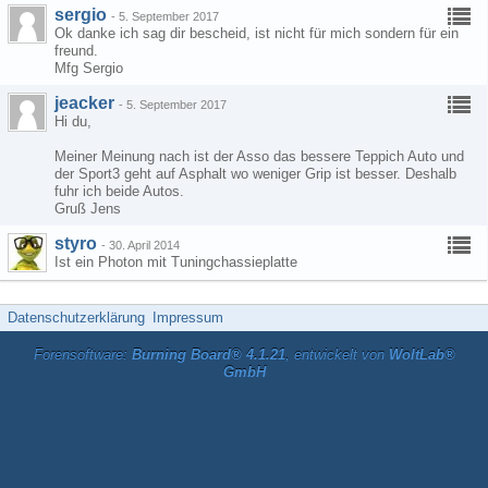
sergio
-
5. September 2017
Ok danke ich sag dir bescheid, ist nicht für mich sondern für ein
freund.
Mfg Sergio
jeacker
-
5. September 2017
Hi du,
Meiner Meinung nach ist der Asso das bessere Teppich Auto und
der Sport3 geht auf Asphalt wo weniger Grip ist besser. Deshalb
fuhr ich beide Autos.
Gruß Jens
styro
-
30. April 2014
Ist ein Photon mit Tuningchassieplatte
Datenschutzerklärung
Impressum
Forensoftware:
Burning Board® 4.1.21
, entwickelt von
WoltLab®
GmbH