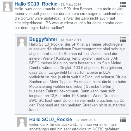
Hallo SC10_Rockie
-
13. März 2014
Hallo. was genau macht den SPX den Besser ...ich mein er wird
teurer verkauft jedoch hat der spin pro ein nidigeres turnlimit und
die Softwar wäre updatebar..ist/war der Zero nicht auch mal
einsteigerklasse...PS was würdest du den für deine combo oder
nur dem regler haben wollen?
Buggyfahrer
-
13. März 2014
Hallo Sc 10_Rockie, der SPX ist als reiner Stockregeler
ausgelegt die einzelenen Powerprogramme sind sehr gut
abgestimmt und die Bremse ist top. Zudem sind die
inneren Werte ( Kühlung Temp System und das 3 Ah
BEC ) meiner Meinung nach besser als im Spin.Meine
Combo würde ich für glatt 100 € abgeben. Hab gelesen,
dass Du in Langenfeld fährst. Ich arbeite in LEV,
vielleicht ist das js nicht weit für Dich und schaust Dir die
Sachen an. Mein Tipp als Einsteiger, nicht direkt zu hohe
Motorisierung wählen und lieber ( Strecke treffen )
flüssigen Fahrstil bekommen. Dann kann man sich
langsam an 13,5 er oder 10,5 tasten. Wenn Du einen
2WD SC hast wirst Du eh nie viel mehr brauchen, da Du
den Topspeed auf den meisten Strecken nicht ausfahren
kannst.
Hallo SC10_Rockie
-
13. März 2014
vielen dank für die auskunft...ich hab vor einem jahr
angefangen und bin sehr erfolglos im NORC gefahren