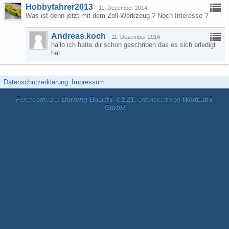
Hobbyfahrer2013
-
11. Dezember 2014
Was ist denn jetzt mit dem Zoll-Werkzeug ? Noch Interesse ?
Andreas.koch
-
11. Dezember 2014
hallo ich hatte dir schon geschriben das es sich erledigt
hat
Datenschutzerklärung
Impressum
Forensoftware:
Burning Board® 4.1.21
, entwickelt von
WoltLab®
GmbH