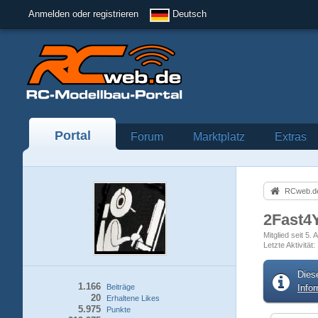
Anmelden oder registrieren
Deutsch
Portal
Forum
Marktplatz
Extras
RCweb.de
2Fast4
Mitglied seit 5. 
Letzte Aktivität
Dies
1.166
Beiträge
Info
20
Erhaltene Likes
5.975
Punkte