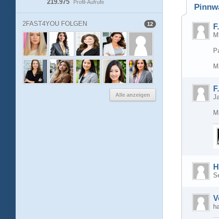
219.975
Profil-Aufrufe
Pinnw
2FAST4YOU FOLGEN
12
F
M
P
M
F
Alle anzeigen
Ja
M
H
Se
V
ha