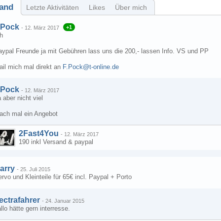
and
Letzte Aktivitäten
Likes
Über mich
.Pock
+1
-
12. März 2017
h
aypal Freunde ja mit Gebühren lass uns die 200,- lassen Info. VS und PP
ail mich mal direkt an
F.Pock@t-online.de
.Pock
-
12. März 2017
 aber nicht viel
ach mal ein Angebot
2Fast4You
-
12. März 2017
190 inkl Versand & paypal
arry
-
25. Juli 2015
rvo und Kleinteile für 65€ incl. Paypal + Porto
ectrafahrer
-
24. Januar 2015
llo hätte gern interresse.