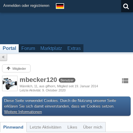
Anmelden oder registrieren
Portal
Forum
Marktplatz
Extras
Mitglieder
mbecker120
Benutzer
Männlich
11
aus gifhorn
Mitglied seit 19. Januar 2014
Letzte Aktivität
9. Oktober 2020
Diese Seite verwendet Cookies. Durch die Nutzung unserer Seite
erklären Sie sich damit einverstanden, dass wir Cookies setzen.
Weitere Informationen
Pinnwand
Letzte Aktivitäten
Likes
Über mich