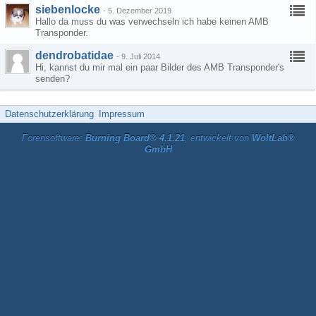
siebenlocke
-
5. Dezember 2019
Hallo da muss du was verwechseln ich habe keinen AMB
Transponder.
dendrobatidae
-
9. Juli 2014
Hi, kannst du mir mal ein paar Bilder des AMB Transponder's
senden?
Datenschutzerklärung
Impressum
Forensoftware:
Burning Board® 4.1.21
, entwickelt von
WoltLab®
GmbH