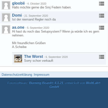
gloobii
-
4. Oktober 2020
Hallo möchte gerne die Smj Federn haben.
Domi
-
21. September 2020
Ist der niemand Regler noch da
as.one
-
5. September 2020
Hi hast du noch das Setupsystem? Wenn ja würde ich es gern
nehmen.
Mit freundlichen Grüßen
A.Scheibe
The Worst
-
6. September 2020
Sorry schon verkauft
Datenschutzerklärung
Impressum
Forensoftware:
Burning Board® 4.1.21
, entwickelt von
WoltLab®
GmbH