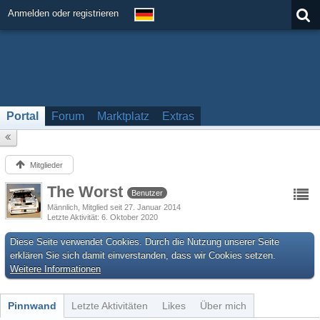
Anmelden oder registrieren
Portal
Forum
Marktplatz
Extras
Mitglieder
The Worst
Benutzer
Männlich
Mitglied seit 27. Januar 2014
Letzte Aktivität
6. Oktober 2020
Diese Seite verwendet Cookies. Durch die Nutzung unserer Seite
erklären Sie sich damit einverstanden, dass wir Cookies setzen.
Weitere Informationen
Pinnwand
Letzte Aktivitäten
Likes
Über mich