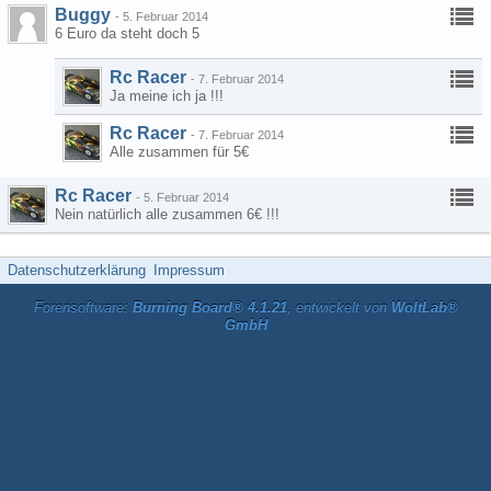
Buggy
-
5. Februar 2014
6 Euro da steht doch 5
Rc Racer
-
7. Februar 2014
Ja meine ich ja !!!
Rc Racer
-
7. Februar 2014
Alle zusammen für 5€
Rc Racer
-
5. Februar 2014
Nein natürlich alle zusammen 6€ !!!
Datenschutzerklärung
Impressum
Forensoftware:
Burning Board® 4.1.21
, entwickelt von
WoltLab®
GmbH