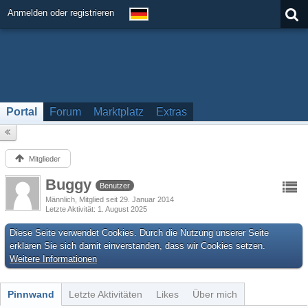
Anmelden oder registrieren
Portal
Forum
Marktplatz
Extras
Mitglieder
Buggy
Benutzer
Männlich
Mitglied seit 29. Januar 2014
Letzte Aktivität
1. August 2025
Diese Seite verwendet Cookies. Durch die Nutzung unserer Seite
erklären Sie sich damit einverstanden, dass wir Cookies setzen.
Weitere Informationen
Pinnwand
Letzte Aktivitäten
Likes
Über mich