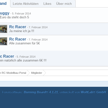
and
Letzte Aktivitäten
Likes
Über mich
uggy
-
5. Februar 2014
Euro da steht doch 5
Rc Racer
-
7. Februar 2014
Ja meine ich ja !!!
Rc Racer
-
7. Februar 2014
Alle zusammen für 5€
c Racer
-
5. Februar 2014
in natürlich alle zusammen 6€ !!!
 RC-Modellbau-Portal
Mitglieder
Forensoftware:
Burning Board® 4.1.21
, entwickelt von
WoltLab® GmbH