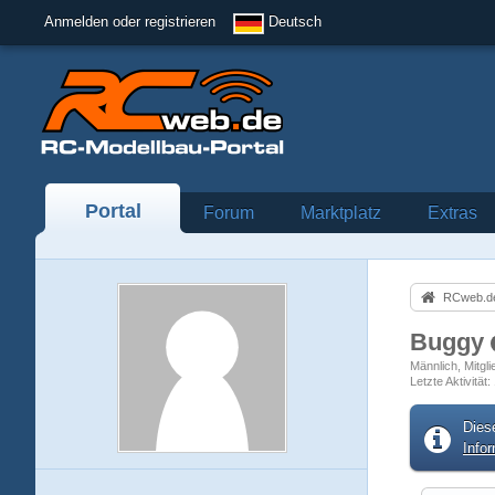
Anmelden oder registrieren
Deutsch
Portal
Forum
Marktplatz
Extras
RCweb.de
Buggy
Männlich
Mitgl
Letzte Aktivität
Dies
Info