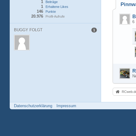
1
Beiträge
Pinnw
1
Erhaltene Likes
146
Punkte
20.976
B
Profil-Aufrufe
6 
BUGGY FOLGT
1
R
Ne
RCweb.de
Datenschutzerklärung
Impressum