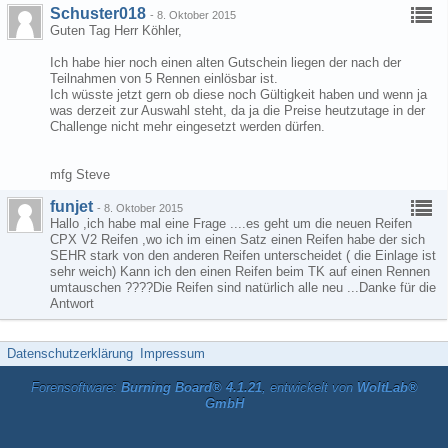
Schuster018
-
8. Oktober 2015
Guten Tag Herr Köhler,
Ich habe hier noch einen alten Gutschein liegen der nach der
Teilnahmen von 5 Rennen einlösbar ist.
Ich wüsste jetzt gern ob diese noch Gültigkeit haben und wenn ja
was derzeit zur Auswahl steht, da ja die Preise heutzutage in der
Challenge nicht mehr eingesetzt werden dürfen.
mfg Steve
funjet
-
8. Oktober 2015
Hallo ,ich habe mal eine Frage ....es geht um die neuen Reifen
CPX V2 Reifen ,wo ich im einen Satz einen Reifen habe der sich
SEHR stark von den anderen Reifen unterscheidet ( die Einlage ist
sehr weich) Kann ich den einen Reifen beim TK auf einen Rennen
umtauschen ????Die Reifen sind natürlich alle neu ...Danke für die
Antwort
Datenschutzerklärung
Impressum
Forensoftware:
Burning Board® 4.1.21
, entwickelt von
WoltLab®
GmbH