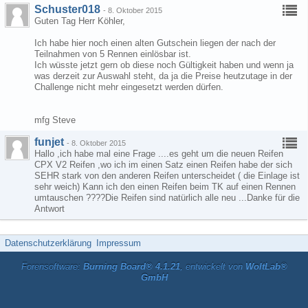
Schuster018
-
8. Oktober 2015
Guten Tag Herr Köhler,
Ich habe hier noch einen alten Gutschein liegen der nach der
Teilnahmen von 5 Rennen einlösbar ist.
Ich wüsste jetzt gern ob diese noch Gültigkeit haben und wenn ja
was derzeit zur Auswahl steht, da ja die Preise heutzutage in der
Challenge nicht mehr eingesetzt werden dürfen.
mfg Steve
funjet
-
8. Oktober 2015
Hallo ,ich habe mal eine Frage ....es geht um die neuen Reifen
CPX V2 Reifen ,wo ich im einen Satz einen Reifen habe der sich
SEHR stark von den anderen Reifen unterscheidet ( die Einlage ist
sehr weich) Kann ich den einen Reifen beim TK auf einen Rennen
umtauschen ????Die Reifen sind natürlich alle neu ...Danke für die
Antwort
Datenschutzerklärung
Impressum
Forensoftware:
Burning Board® 4.1.21
, entwickelt von
WoltLab®
GmbH