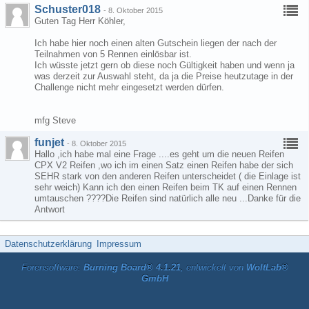
Schuster018
-
8. Oktober 2015
Guten Tag Herr Köhler,
Ich habe hier noch einen alten Gutschein liegen der nach der
Teilnahmen von 5 Rennen einlösbar ist.
Ich wüsste jetzt gern ob diese noch Gültigkeit haben und wenn ja
was derzeit zur Auswahl steht, da ja die Preise heutzutage in der
Challenge nicht mehr eingesetzt werden dürfen.
mfg Steve
funjet
-
8. Oktober 2015
Hallo ,ich habe mal eine Frage ....es geht um die neuen Reifen
CPX V2 Reifen ,wo ich im einen Satz einen Reifen habe der sich
SEHR stark von den anderen Reifen unterscheidet ( die Einlage ist
sehr weich) Kann ich den einen Reifen beim TK auf einen Rennen
umtauschen ????Die Reifen sind natürlich alle neu ...Danke für die
Antwort
Datenschutzerklärung
Impressum
Forensoftware:
Burning Board® 4.1.21
, entwickelt von
WoltLab®
GmbH