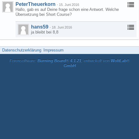
PeterTheuerkorn
-
15. Juni 2016
Hallo, gab es auf Deine frage schon eine Antwort. Welche
Übersetzung bei Short Course?
hans59
-
18. Juni 2016
ja bleibt bei 8,8
Datenschutzerklärung
Impressum
Forensoftware:
Burning Board® 4.1.21
, entwickelt von
WoltLab®
GmbH