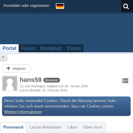
Anmelden oder registrieren
Portal
Forum
Marktplatz
Extras
Mitglieder
hans59
Benutzer
12
aus Nürtingen
Mitglied seit 28. Januar 2006
Letzte Aktivität
22. Februar 2018
Diese Seite verwendet Cookies. Durch die Nutzung unserer Seite
erklären Sie sich damit einverstanden, dass wir Cookies setzen.
Weitere Informationen
Pinnwand
Letzte Aktivitäten
Likes
Über mich