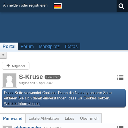
Anmelden oder registrieren
Portal
Forum
Marktplatz
Extras
Mitglieder
S-Kruse
Benutzer
Mitglied seit 6. April 2002
Diese Seite verwendet Cookies. Durch die Nutzung unserer Seite
erklären Sie sich damit einverstanden, dass wir Cookies setzen.
Weitere Informationen
Pinnwand
Letzte Aktivitäten
Likes
Über mich
oldmanselm