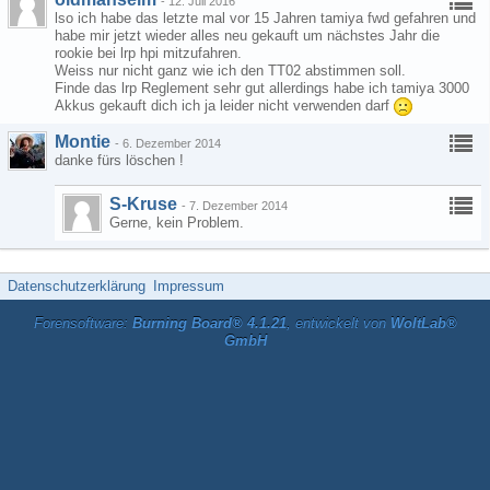
-
12. Juli 2016
lso ich habe das letzte mal vor 15 Jahren tamiya fwd gefahren und
habe mir jetzt wieder alles neu gekauft um nächstes Jahr die
rookie bei lrp hpi mitzufahren.
Weiss nur nicht ganz wie ich den TT02 abstimmen soll.
Finde das lrp Reglement sehr gut allerdings habe ich tamiya 3000
Akkus gekauft dich ich ja leider nicht verwenden darf
Montie
-
6. Dezember 2014
danke fürs löschen !
S-Kruse
-
7. Dezember 2014
Gerne, kein Problem.
Datenschutzerklärung
Impressum
Forensoftware:
Burning Board® 4.1.21
, entwickelt von
WoltLab®
GmbH