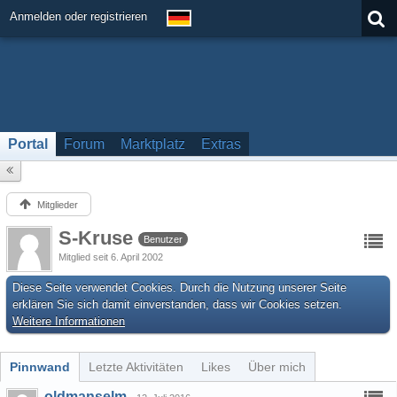
Anmelden oder registrieren
Portal
Forum
Marktplatz
Extras
Mitglieder
S-Kruse
Benutzer
Mitglied seit 6. April 2002
Diese Seite verwendet Cookies. Durch die Nutzung unserer Seite
erklären Sie sich damit einverstanden, dass wir Cookies setzen.
Weitere Informationen
Pinnwand
Letzte Aktivitäten
Likes
Über mich
oldmanselm