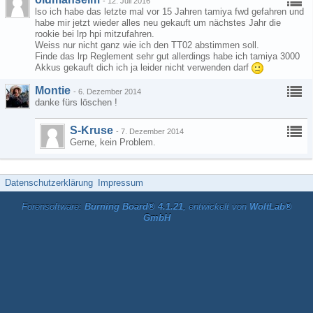
-
12. Juli 2016
lso ich habe das letzte mal vor 15 Jahren tamiya fwd gefahren und
habe mir jetzt wieder alles neu gekauft um nächstes Jahr die
rookie bei lrp hpi mitzufahren.
Weiss nur nicht ganz wie ich den TT02 abstimmen soll.
Finde das lrp Reglement sehr gut allerdings habe ich tamiya 3000
Akkus gekauft dich ich ja leider nicht verwenden darf
Montie
-
6. Dezember 2014
danke fürs löschen !
S-Kruse
-
7. Dezember 2014
Gerne, kein Problem.
Datenschutzerklärung
Impressum
Forensoftware:
Burning Board® 4.1.21
, entwickelt von
WoltLab®
GmbH