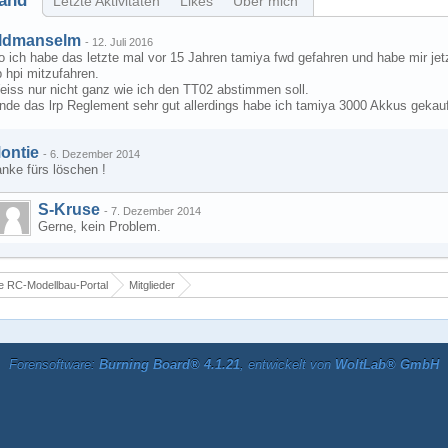
and
Letzte Aktivitäten
Likes
Über mich
ldmanselm
-
12. Juli 2016
o ich habe das letzte mal vor 15 Jahren tamiya fwd gefahren und habe mir jet
p hpi mitzufahren.
eiss nur nicht ganz wie ich den TT02 abstimmen soll.
nde das lrp Reglement sehr gut allerdings habe ich tamiya 3000 Akkus gekauft
ontie
-
6. Dezember 2014
nke fürs löschen !
S-Kruse
-
7. Dezember 2014
Gerne, kein Problem.
 RC-Modellbau-Portal
Mitglieder
Forensoftware:
Burning Board® 4.1.21
, entwickelt von
WoltLab® GmbH