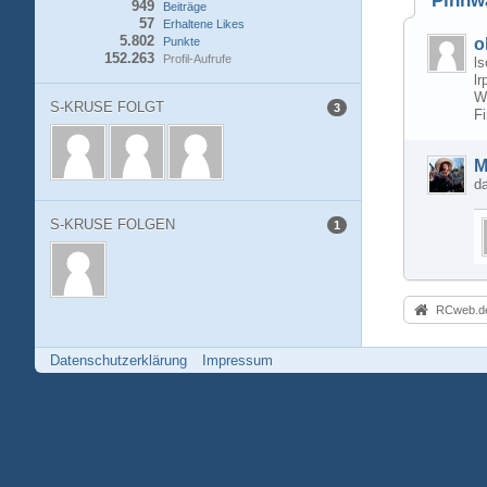
Pinnw
949
Beiträge
57
Erhaltene Likes
5.802
Punkte
o
152.263
Profil-Aufrufe
ls
lr
W
S-KRUSE FOLGT
3
Fi
M
da
S-KRUSE FOLGEN
1
RCweb.de
Datenschutzerklärung
Impressum