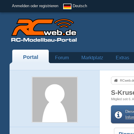
Anmelden oder registrieren
Deutsch
Portal
Forum
Marktplatz
Extras
RCweb.de
S-Kru
Mitglied seit 6. 
Dies
Info