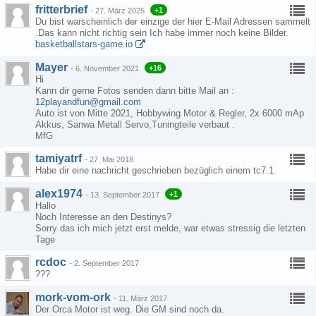
fritterbrief
+1
-
27. März 2025
Du bist warscheinlich der einzige der hier E-Mail Adressen sammelt
.Das kann nicht richtig sein Ich habe immer noch keine Bilder.
basketballstars-game.io
Mayer
+16
-
6. November 2021
Hi
Kann dir gerne Fotos senden dann bitte Mail an :
12playandfun@gmail.com
Auto ist von Mitte 2021, Hobbywing Motor & Regler, 2x 6000 mAp
Akkus, Sanwa Metall Servo,Tuningteile verbaut .
MfG
tamiyatrf
-
27. Mai 2018
Habe dir eine nachricht geschrieben bezüglich einem tc7.1
alex1974
+1
-
13. September 2017
Hallo
Noch Interesse an den Destinys?
Sorry das ich mich jetzt erst melde, war etwas stressig die letzten
Tage
rcdoc
-
2. September 2017
???
mork-vom-ork
-
11. März 2017
Der Orca Motor ist weg. Die GM sind noch da.