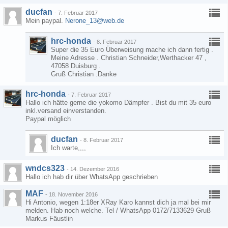
ducfan
-
7. Februar 2017
Mein paypal.
Nerone_13@web.de
hrc-honda
-
8. Februar 2017
Super die 35 Euro Überweisung mache ich dann fertig .
Meine Adresse . Christian Schneider,Werthacker 47 ,
47058 Duisburg .
Gruß Christian .Danke
hrc-honda
-
7. Februar 2017
Hallo ich hätte gerne die yokomo Dämpfer . Bist du mit 35 euro
inkl.versand einverstanden.
Paypal möglich
ducfan
-
8. Februar 2017
Ich warte,,,,
wndcs323
-
14. Dezember 2016
Hallo ich hab dir über WhatsApp geschrieben
MAF
-
18. November 2016
Hi Antonio, wegen 1:18er XRay Karo kannst dich ja mal bei mir
melden. Hab noch welche. Tel / WhatsApp 0172/7133629 Gruß
Markus Fäustlin