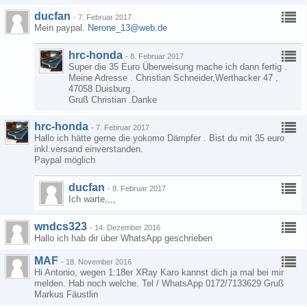
ducfan
-
7. Februar 2017
Mein paypal.
Nerone_13@web.de
hrc-honda
-
8. Februar 2017
Super die 35 Euro Überweisung mache ich dann fertig .
Meine Adresse . Christian Schneider,Werthacker 47 ,
47058 Duisburg .
Gruß Christian .Danke
hrc-honda
-
7. Februar 2017
Hallo ich hätte gerne die yokomo Dämpfer . Bist du mit 35 euro
inkl.versand einverstanden.
Paypal möglich
ducfan
-
8. Februar 2017
Ich warte,,,,
wndcs323
-
14. Dezember 2016
Hallo ich hab dir über WhatsApp geschrieben
MAF
-
18. November 2016
Hi Antonio, wegen 1:18er XRay Karo kannst dich ja mal bei mir
melden. Hab noch welche. Tel / WhatsApp 0172/7133629 Gruß
Markus Fäustlin