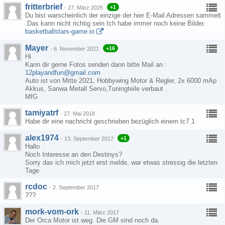
fritterbrief
+1
-
27. März 2025
Du bist warscheinlich der einzige der hier E-Mail Adressen sammelt
.Das kann nicht richtig sein Ich habe immer noch keine Bilder.
basketballstars-game.io
Mayer
+16
-
6. November 2021
Hi
Kann dir gerne Fotos senden dann bitte Mail an :
12playandfun@gmail.com
Auto ist von Mitte 2021, Hobbywing Motor & Regler, 2x 6000 mAp
Akkus, Sanwa Metall Servo,Tuningteile verbaut .
MfG
tamiyatrf
-
27. Mai 2018
Habe dir eine nachricht geschrieben bezüglich einem tc7.1
alex1974
+1
-
13. September 2017
Hallo
Noch Interesse an den Destinys?
Sorry das ich mich jetzt erst melde, war etwas stressig die letzten
Tage
rcdoc
-
2. September 2017
???
mork-vom-ork
-
11. März 2017
Der Orca Motor ist weg. Die GM sind noch da.