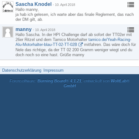
Sascha Knodel
-
10. April 2018
Hallo manny,
ja hab ich gelesen, ich warte aber das finale Reglement, das nach
der DM gilt, ab.
manny
-
10. April 2018
Hallo Sascha. In der HPI Challenge darf ab sofort der TT02er mit
26er Ritzel und dem Tamico Motorhalter
tamico.de/Yeah-Racing-
Alu-Motorhalter-blau-TT-02-TT-02B
mitfahren. Das wäre doch für
Nele das richtige, da der TT 02 200 Gramm weniger wiegt und du
doch noch so eine hast. Grüße manny
Datenschutzerklärung
Impressum
Forensoftware:
Burning Board® 4.1.21
, entwickelt von
WoltLab®
GmbH