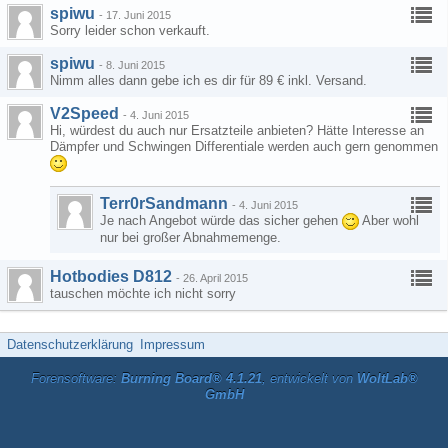
spiwu
-
17. Juni 2015
Sorry leider schon verkauft.
spiwu
-
8. Juni 2015
Nimm alles dann gebe ich es dir für 89 € inkl. Versand.
V2Speed
-
4. Juni 2015
Hi, würdest du auch nur Ersatzteile anbieten? Hätte Interesse an
Dämpfer und Schwingen Differentiale werden auch gern genommen
Terr0rSandmann
-
4. Juni 2015
Je nach Angebot würde das sicher gehen
Aber wohl
nur bei großer Abnahmemenge.
Hotbodies D812
-
26. April 2015
tauschen möchte ich nicht sorry
Datenschutzerklärung
Impressum
Forensoftware:
Burning Board® 4.1.21
, entwickelt von
WoltLab®
GmbH