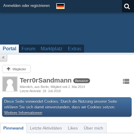
Anmelden oder registrieren
Portal
Forum
Marktplatz
Extras
Mitglieder
Terr0rSandmann
Benutzer
Männlich
aus Berlin
Mitglied seit 2. Mai 2014
Letzte Aktivität
18. Juli 2018
Diese Seite verwendet Cookies. Durch die Nutzung unserer Seite
erklären Sie sich damit einverstanden, dass wir Cookies setzen.
Weitere Informationen
Pinnwand
Letzte Aktivitäten
Likes
Über mich