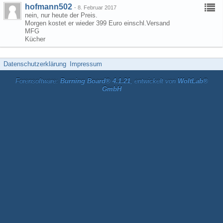
hofmann502
-
8. Februar 2017
nein, nur heute der Preis.
Morgen kostet er wieder 399 Euro einschl.Versand
MFG
Kücher
Datenschutzerklärung
Impressum
Forensoftware:
Burning Board® 4.1.21
, entwickelt von
WoltLab®
GmbH