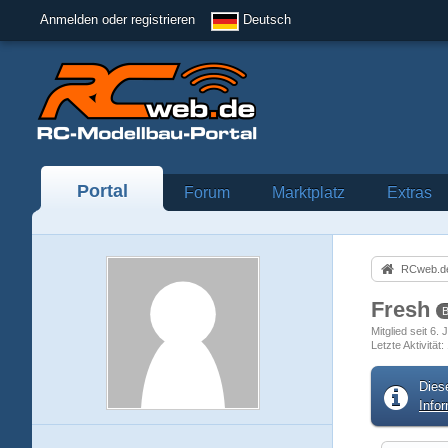
Anmelden oder registrieren
Deutsch
Portal
Forum
Marktplatz
Extras
RCweb.de
Fresh
B
Mitglied seit 6.
Letzte Aktivität
Dies
Info