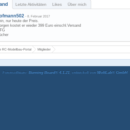
and
Letzte Aktivitäten
Likes
Über mich
ofmann502
-
8. Februar 2017
in, nur heute der Preis.
orgen kostet er wieder 399 Euro einschl.Versand
FG
ücher
 RC-Modellbau-Portal
Mitglieder
Forensoftware:
Burning Board® 4.1.21
, entwickelt von
WoltLab® GmbH