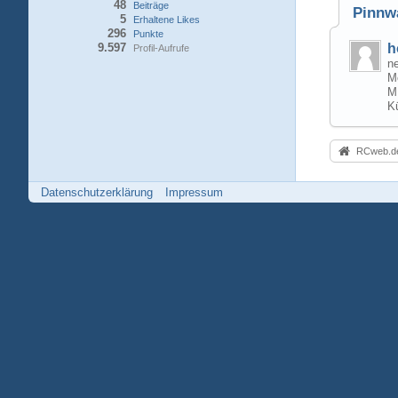
48
Beiträge
Pinnw
5
Erhaltene Likes
296
Punkte
9.597
h
Profil-Aufrufe
ne
M
M
K
RCweb.de
Datenschutzerklärung
Impressum