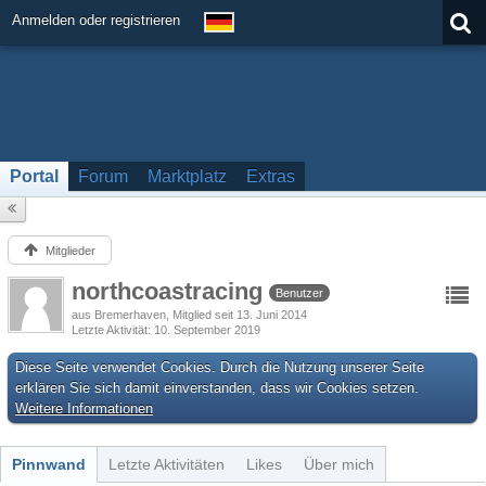
Anmelden oder registrieren
Portal
Forum
Marktplatz
Extras
Mitglieder
northcoastracing
Benutzer
aus Bremerhaven
Mitglied seit 13. Juni 2014
Letzte Aktivität
10. September 2019
Diese Seite verwendet Cookies. Durch die Nutzung unserer Seite
erklären Sie sich damit einverstanden, dass wir Cookies setzen.
Weitere Informationen
Pinnwand
Letzte Aktivitäten
Likes
Über mich