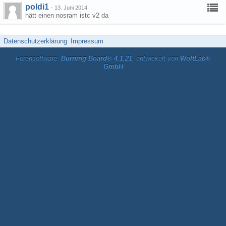
poldi1
-
13. Juni 2014
hätt einen nosram istc v2 da
Datenschutzerklärung
Impressum
Forensoftware:
Burning Board® 4.1.21
, entwickelt von
WoltLab®
GmbH