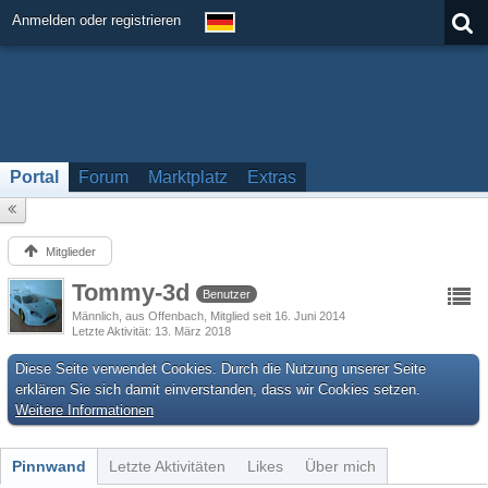
Anmelden oder registrieren
Portal
Forum
Marktplatz
Extras
Mitglieder
Tommy-3d
Benutzer
Männlich
aus Offenbach
Mitglied seit 16. Juni 2014
Letzte Aktivität
13. März 2018
Diese Seite verwendet Cookies. Durch die Nutzung unserer Seite
erklären Sie sich damit einverstanden, dass wir Cookies setzen.
Weitere Informationen
Pinnwand
Letzte Aktivitäten
Likes
Über mich