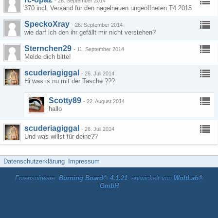
-
26. September 2014
370 incl. Versand für den nagelneuen ungeöffneten T4 2015
SpeckoXray
-
26. September 2014
wie darf ich den ihr gefällt mir nicht verstehen?
Sternchen29
-
11. September 2014
Melde dich bitte!
scuderiagiggal
-
26. Juli 2014
Hi was is nu mit der Tasche ???
Scotty89
-
22. August 2014
hallo
scuderiagiggal
-
26. Juli 2014
Und was willst für deine??
Datenschutzerklärung
Impressum
Forensoftware:
Burning Board® 4.1.21
, entwickelt von
WoltLab®
GmbH