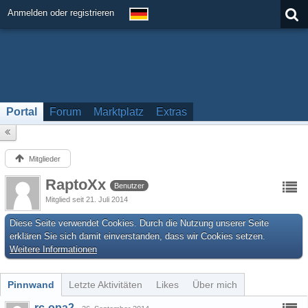
Anmelden oder registrieren
Portal
Forum
Marktplatz
Extras
Mitglieder
RaptoXx
Benutzer
Mitglied seit 21. Juli 2014
Diese Seite verwendet Cookies. Durch die Nutzung unserer Seite
erklären Sie sich damit einverstanden, dass wir Cookies setzen.
Weitere Informationen
Pinnwand
Letzte Aktivitäten
Likes
Über mich
rc-opa2