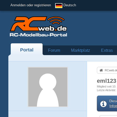
Anmelden oder registrieren
Deutsch
Portal
Forum
Marktplatz
Extras
RCweb.de
eml12
Mitglied seit 10
Letzte Aktivität
Dies
Info