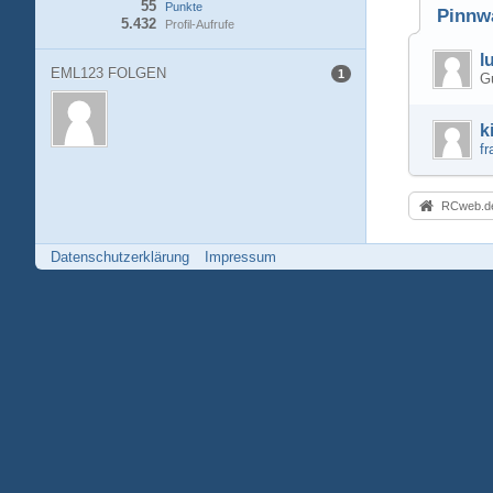
55
Punkte
Pinnw
5.432
Profil-Aufrufe
l
EML123 FOLGEN
1
G
k
fr
RCweb.de
Datenschutzerklärung
Impressum