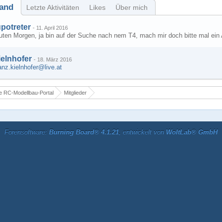
and
Letzte Aktivitäten
Likes
Über mich
upotreter
-
11. April 2016
uten Morgen, ja bin auf der Suche nach nem T4, mach mir doch bitte mal ein
ielnhofer
-
18. März 2016
anz.kielnhofer@live.at
 RC-Modellbau-Portal
Mitglieder
Forensoftware:
Burning Board® 4.1.21
, entwickelt von
WoltLab® GmbH