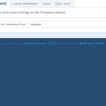
and
Letzte Aktivitäten
Likes
Über mich
 noch keine Einträge an der Pinnwand verfasst.
 RC-Modellbau-Portal
Mitglieder
Forensoftware:
Burning Board® 4.1.21
, entwickelt von
WoltLab® GmbH