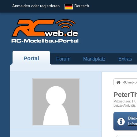
Anmelden oder registrieren
Deutsch
Portal
Forum
Marktplatz
Extras
RCweb.de
PeterT
Mitglied seit 17
Letzte Aktivität
Dies
Info