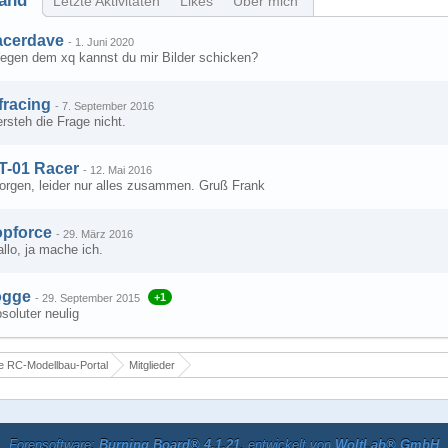
and
Letzte Aktivitäten
Likes
Über mich
acerdave
-
1. Juni 2020
egen dem xq kannst du mir Bilder schicken?
fracing
-
7. September 2016
rsteh die Frage nicht.
T-01 Racer
-
12. Mai 2016
orgen, leider nur alles zusammen. Gruß Frank
opforce
-
29. März 2016
llo, ja mache ich.
ogge
+1
-
29. September 2015
soluter neulig
 RC-Modellbau-Portal
Mitglieder
Forensoftware:
Burning Board® 4.1.21
, entwickelt von
WoltLab® GmbH