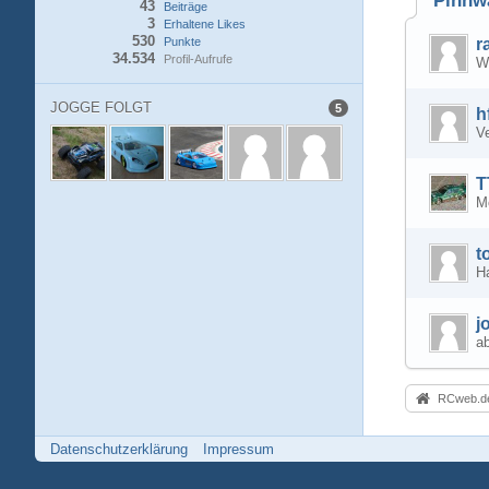
Pinnw
43
Beiträge
3
Erhaltene Likes
530
Punkte
r
34.534
Profil-Aufrufe
W
JOGGE FOLGT
5
h
Ve
T
M
t
Ha
j
ab
RCweb.de
Datenschutzerklärung
Impressum