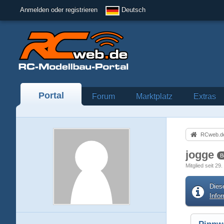
Anmelden oder registrieren
Deutsch
Portal
Forum
Marktplatz
Extras
RCweb.de
jogge
B
Mitglied seit 2
Dies
Info