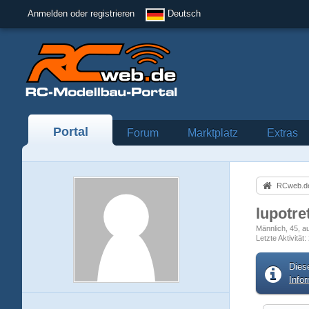
Anmelden oder registrieren
Deutsch
Portal
Forum
Marktplatz
Extras
RCweb.de
lupotre
Männlich
45
a
Letzte Aktivität
Dies
Info