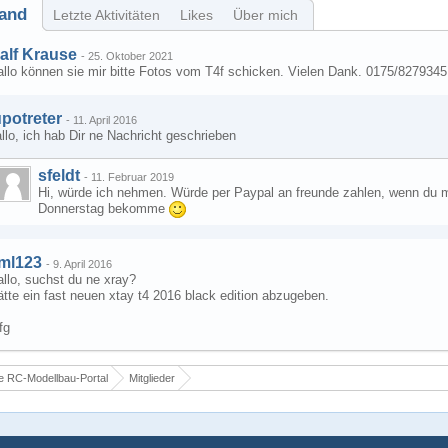
and
Letzte Aktivitäten
Likes
Über mich
alf Krause
-
25. Oktober 2021
allo können sie mir bitte Fotos vom T4f schicken. Vielen Dank. 0175/8279345
upotreter
-
11. April 2016
llo, ich hab Dir ne Nachricht geschrieben
sfeldt
-
11. Februar 2019
Hi, würde ich nehmen. Würde per Paypal an freunde zahlen, wenn du mir
Donnerstag bekomme
ml123
-
9. April 2016
llo, suchst du ne xray?
tte ein fast neuen xtay t4 2016 black edition abzugeben.
fg
 RC-Modellbau-Portal
Mitglieder