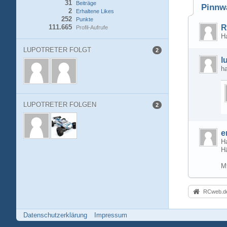
31
Beiträge
Pinnw
2
Erhaltene Likes
252
Punkte
111.665
R
Profil-Aufrufe
H
LUPOTRETER FOLGT
2
l
ha
LUPOTRETER FOLGEN
2
e
Ha
Hä
M
RCweb.de
Datenschutzerklärung
Impressum