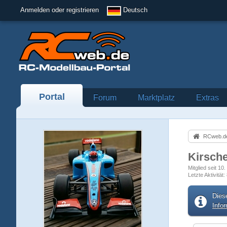
Anmelden oder registrieren
Deutsch
Portal
Forum
Marktplatz
Extras
RCweb.de
Kirsch
Mitglied seit 10
Letzte Aktivität
Dies
Info