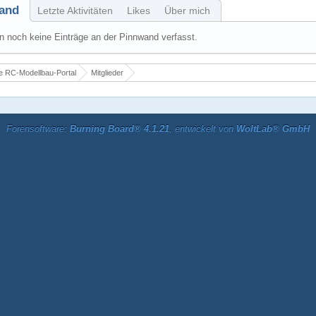
and
Letzte Aktivitäten
Likes
Über mich
 noch keine Einträge an der Pinnwand verfasst.
 RC-Modellbau-Portal
Mitglieder
Forensoftware:
Burning Board® 4.1.21
, entwickelt von
WoltLab® GmbH