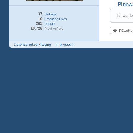
Pinnw
37
Beiträge
Es wurden
10
Erhaltene Likes
265
Punkte
10.728
Profil-Aufrufe
RCweb.de
Datenschutzerklärung
Impressum