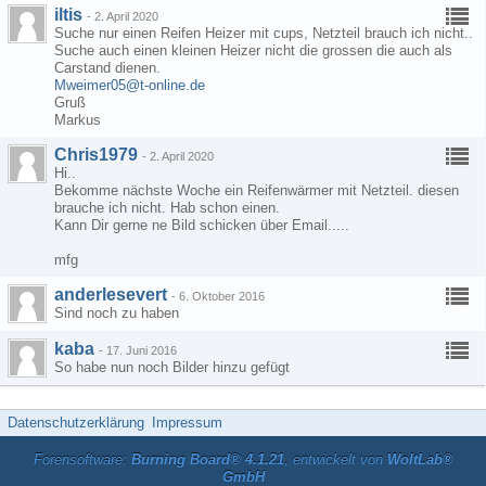
iltis
-
2. April 2020
Suche nur einen Reifen Heizer mit cups, Netzteil brauch ich nicht..
Suche auch einen kleinen Heizer nicht die grossen die auch als
Carstand dienen.
Mweimer05@t-online.de
Gruß
Markus
Chris1979
-
2. April 2020
Hi..
Bekomme nächste Woche ein Reifenwärmer mit Netzteil. diesen
brauche ich nicht. Hab schon einen.
Kann Dir gerne ne Bild schicken über Email.....
mfg
anderlesevert
-
6. Oktober 2016
Sind noch zu haben
kaba
-
17. Juni 2016
So habe nun noch Bilder hinzu gefügt
Datenschutzerklärung
Impressum
Forensoftware:
Burning Board® 4.1.21
, entwickelt von
WoltLab®
GmbH