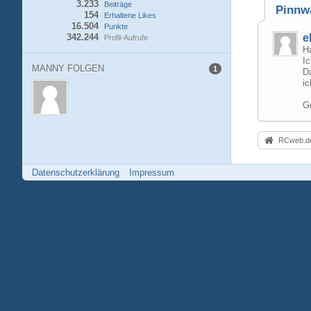
3.233
Beiträge
Pinnw
154
Erhaltene Likes
16.504
Punkte
342.244
e
Profil-Aufrufe
H
I
MANNY FOLGEN
1
Da
ic
G
RCweb.de
Datenschutzerklärung
Impressum