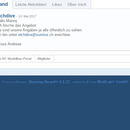
and
Letzte Aktivitäten
Likes
Über mich
lchdive
-
14. Mai 2017
allo Manny
ch lösche das Angebot.
 sind unsere Angaben ja alle öffentlich zu sehen.
h bin unter
elchdive@sunrise.ch
ereichbar.
russ Andreas
 RC-Modellbau-Portal
Mitglieder
Forensoftware:
Burning Board® 4.1.21
, entwickelt von
WoltLab® GmbH