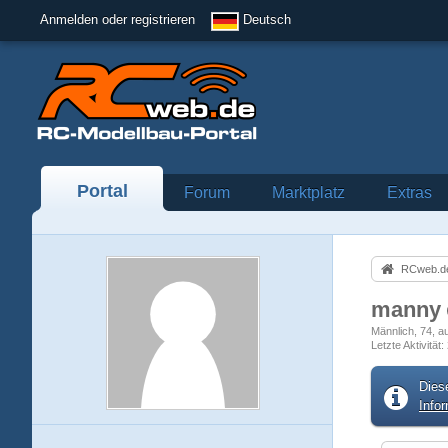
Anmelden oder registrieren
Deutsch
Portal
Forum
Marktplatz
Extras
RCweb.de
manny
Männlich
74
a
Letzte Aktivität
Dies
Info