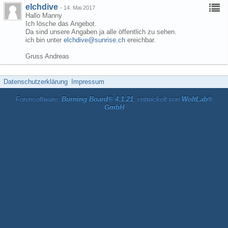
elchdive
-
14. Mai 2017
Hallo Manny
Ich lösche das Angebot.
Da sind unsere Angaben ja alle öffentlich zu sehen.
ich bin unter
elchdive@sunrise.ch
ereichbar.
Gruss Andreas
Datenschutzerklärung
Impressum
Forensoftware:
Burning Board® 4.1.21
, entwickelt von
WoltLab®
GmbH