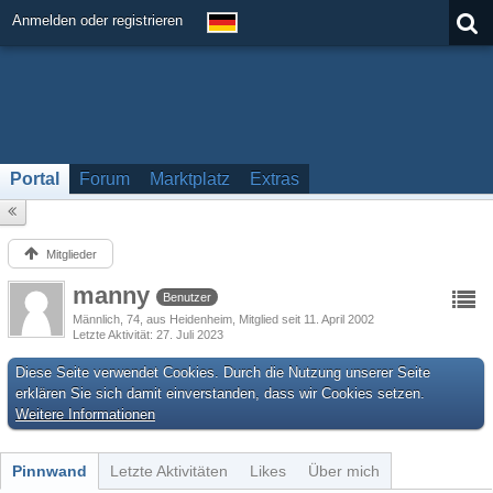
Anmelden oder registrieren
Portal
Forum
Marktplatz
Extras
Mitglieder
manny
Benutzer
Männlich
74
aus Heidenheim
Mitglied seit 11. April 2002
Letzte Aktivität
27. Juli 2023
Diese Seite verwendet Cookies. Durch die Nutzung unserer Seite
erklären Sie sich damit einverstanden, dass wir Cookies setzen.
Weitere Informationen
Pinnwand
Letzte Aktivitäten
Likes
Über mich