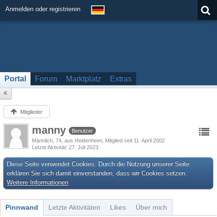
Anmelden oder registrieren
Portal
Forum
Marktplatz
Extras
Mitglieder
manny
Benutzer
Männlich
74
aus Heidenheim
Mitglied seit 11. April 2002
Letzte Aktivität
27. Juli 2023
Diese Seite verwendet Cookies. Durch die Nutzung unserer Seite
erklären Sie sich damit einverstanden, dass wir Cookies setzen.
Weitere Informationen
Pinnwand
Letzte Aktivitäten
Likes
Über mich