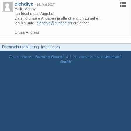
elchdive
-
14. Mai 2017
Hallo Manny
Ich lösche das Angebot.
Da sind unsere Angaben ja alle öffentlich zu sehen.
ich bin unter
elchdive@sunrise.ch
ereichbar.
Gruss Andreas
Datenschutzerklärung
Impressum
Forensoftware:
Burning Board® 4.1.21
, entwickelt von
WoltLab®
GmbH