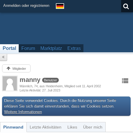
Anmelden oder registrieren
Portal
Forum
Marktplatz
Extras
Mitglieder
manny
Benutzer
Männlich
74
aus Heidenheim
Mitglied seit 11. April 2002
Letzte Aktivität
27. Juli 2023
Diese Seite verwendet Cookies. Durch die Nutzung unserer Seite
erklären Sie sich damit einverstanden, dass wir Cookies setzen.
Weitere Informationen
Pinnwand
Letzte Aktivitäten
Likes
Über mich