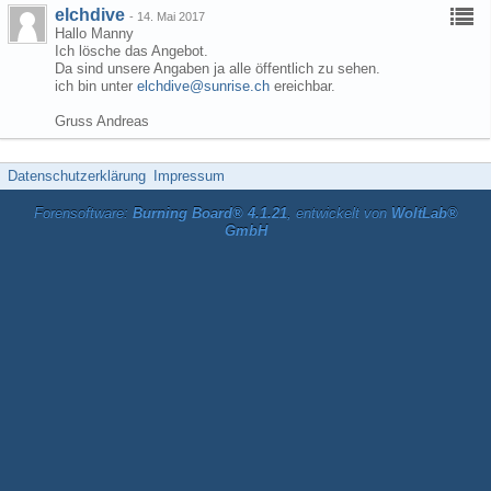
elchdive
-
14. Mai 2017
Hallo Manny
Ich lösche das Angebot.
Da sind unsere Angaben ja alle öffentlich zu sehen.
ich bin unter
elchdive@sunrise.ch
ereichbar.
Gruss Andreas
Datenschutzerklärung
Impressum
Forensoftware:
Burning Board® 4.1.21
, entwickelt von
WoltLab®
GmbH