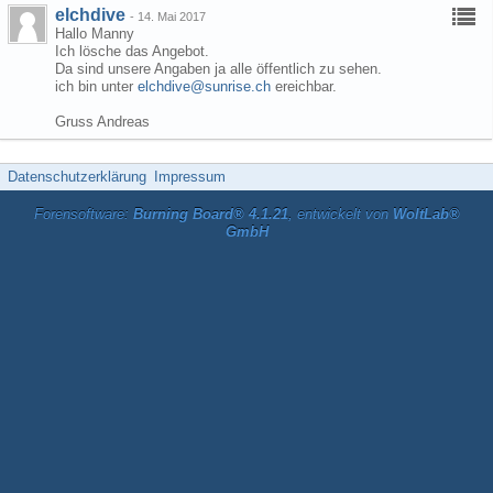
elchdive
-
14. Mai 2017
Hallo Manny
Ich lösche das Angebot.
Da sind unsere Angaben ja alle öffentlich zu sehen.
ich bin unter
elchdive@sunrise.ch
ereichbar.
Gruss Andreas
Datenschutzerklärung
Impressum
Forensoftware:
Burning Board® 4.1.21
, entwickelt von
WoltLab®
GmbH