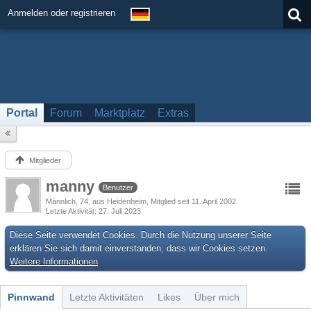
Anmelden oder registrieren
Portal
Forum
Marktplatz
Extras
Mitglieder
manny
Benutzer
Männlich
74
aus Heidenheim
Mitglied seit 11. April 2002
Letzte Aktivität
27. Juli 2023
Diese Seite verwendet Cookies. Durch die Nutzung unserer Seite
erklären Sie sich damit einverstanden, dass wir Cookies setzen.
Weitere Informationen
Pinnwand
Letzte Aktivitäten
Likes
Über mich