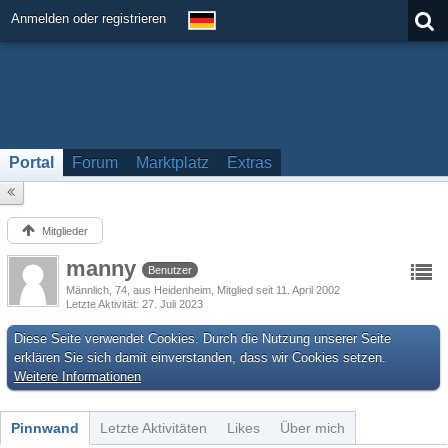
Anmelden oder registrieren
Portal
Forum
Marktplatz
Extras
Mitglieder
manny
Benutzer
Männlich
74
aus Heidenheim
Mitglied seit 11. April 2002
Letzte Aktivität
27. Juli 2023
Diese Seite verwendet Cookies. Durch die Nutzung unserer Seite
erklären Sie sich damit einverstanden, dass wir Cookies setzen.
Weitere Informationen
Pinnwand
Letzte Aktivitäten
Likes
Über mich