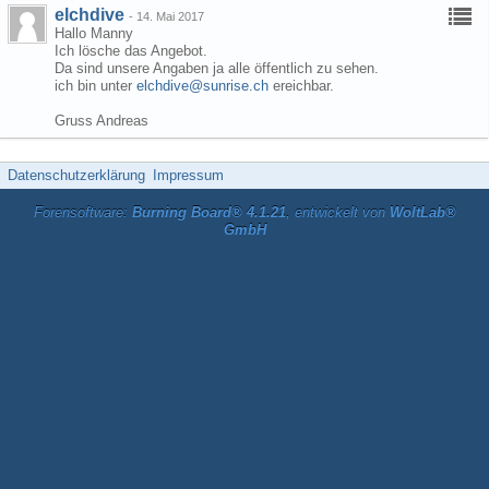
elchdive
-
14. Mai 2017
Hallo Manny
Ich lösche das Angebot.
Da sind unsere Angaben ja alle öffentlich zu sehen.
ich bin unter
elchdive@sunrise.ch
ereichbar.
Gruss Andreas
Datenschutzerklärung
Impressum
Forensoftware:
Burning Board® 4.1.21
, entwickelt von
WoltLab®
GmbH