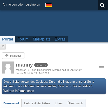
Anmelden oder registrieren
Portal
Forum
Marktplatz
Extras
Mitglieder
manny
Benutzer
Männlich
74
aus Heidenheim
Mitglied seit 11. April 2002
Letzte Aktivität
27. Juli 2023
Diese Seite verwendet Cookies. Durch die Nutzung unserer Seite
erklären Sie sich damit einverstanden, dass wir Cookies setzen.
Weitere Informationen
Pinnwand
Letzte Aktivitäten
Likes
Über mich