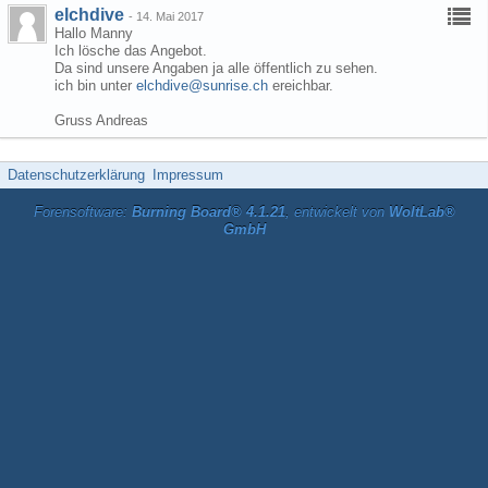
elchdive
-
14. Mai 2017
Hallo Manny
Ich lösche das Angebot.
Da sind unsere Angaben ja alle öffentlich zu sehen.
ich bin unter
elchdive@sunrise.ch
ereichbar.
Gruss Andreas
Datenschutzerklärung
Impressum
Forensoftware:
Burning Board® 4.1.21
, entwickelt von
WoltLab®
GmbH