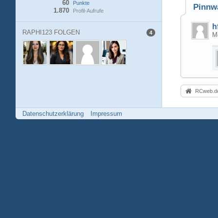
60
Punkte
Pinnw
1.870
Profil-Aufrufe
h
RAPHI123 FOLGEN
4
Mo
RCweb.de
Datenschutzerklärung
Impressum