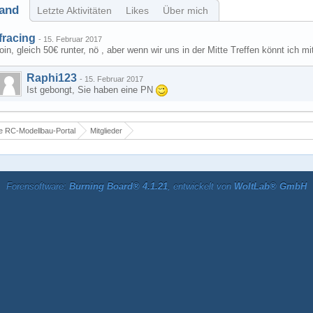
and
Letzte Aktivitäten
Likes
Über mich
fracing
-
15. Februar 2017
in, gleich 50€ runter, nö , aber wenn wir uns in der Mitte Treffen könnt ich mi
Raphi123
-
15. Februar 2017
Ist gebongt, Sie haben eine PN
 RC-Modellbau-Portal
Mitglieder
Forensoftware:
Burning Board® 4.1.21
, entwickelt von
WoltLab® GmbH