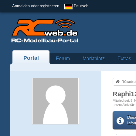
Anmelden oder registrieren
Deutsch
Portal
Forum
Marktplatz
Extras
RCweb.de
Raphi1
Mitglied seit 8
Letzte Aktivität
Dies
Info