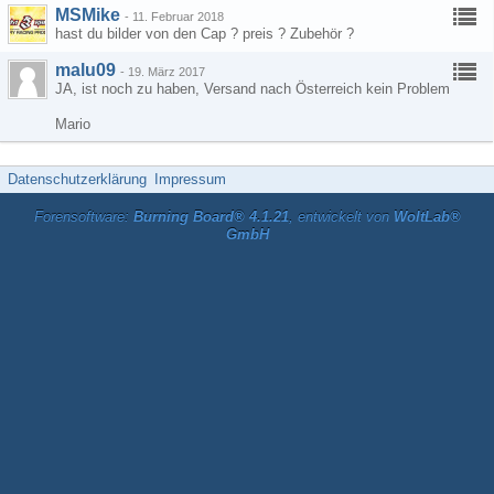
MSMike
-
11. Februar 2018
hast du bilder von den Cap ? preis ? Zubehör ?
malu09
-
19. März 2017
JA, ist noch zu haben, Versand nach Österreich kein Problem
Mario
Datenschutzerklärung
Impressum
Forensoftware:
Burning Board® 4.1.21
, entwickelt von
WoltLab®
GmbH