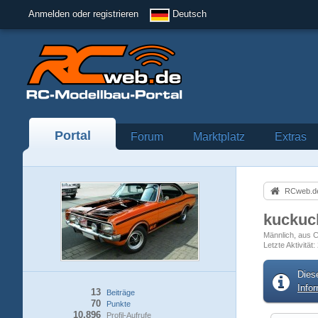
Anmelden oder registrieren
Deutsch
Portal
Forum
Marktplatz
Extras
RCweb.de
kucku
Männlich
aus C
Letzte Aktivität
Dies
Info
13
Beiträge
70
Punkte
10.896
Profil-Aufrufe