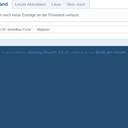
and
Letzte Aktivitäten
Likes
Über mich
 noch keine Einträge an der Pinnwand verfasst.
 RC-Modellbau-Portal
Mitglieder
Forensoftware:
Burning Board® 4.1.21
, entwickelt von
WoltLab® GmbH